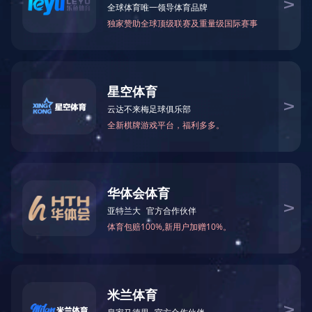
新闻资讯
新闻资讯
安全开工第一课
公司动态
采出水撬装水处理设
网站公告
喜报！山东海吉雅成
中原油田一体化
行业资讯
喜报！山东海吉