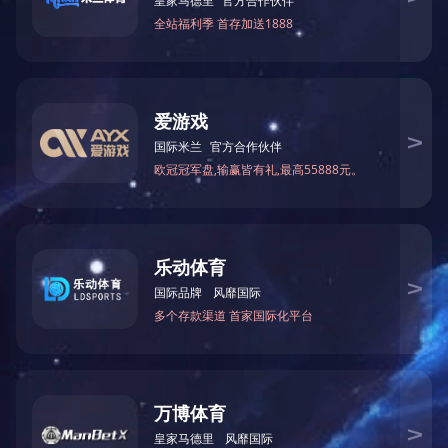
热烈祝贺海吉雅成
创新驱动，智领
山东海吉雅成功中
中石化中原油田
江汉采油厂老一
网站乐鱼中国官方网站
乐鱼中国官方网站-乐鱼leyu(中国)
Copyright © 2017 乐鱼中国官方网站-乐鱼leyu(中国) All Rights Reser