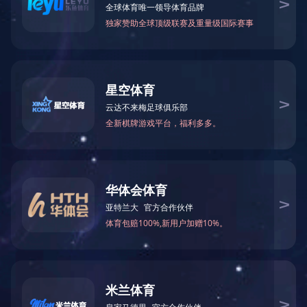
公司动态
新闻资讯
喜报！山东海
公司动态
网站公告
行业资讯
山东海吉雅公司在20