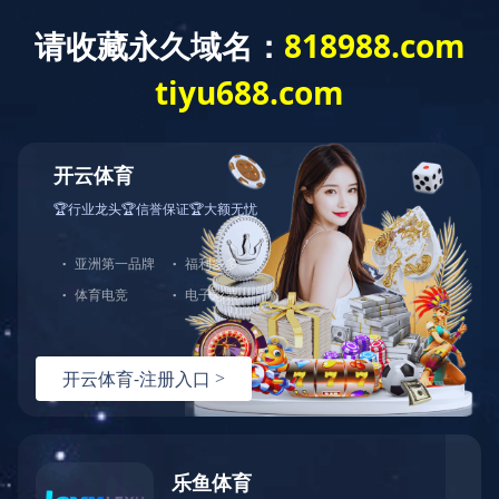
乐鱼中国官方网站
网站乐鱼
方网