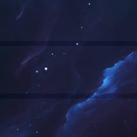
资讯
欢迎中石化胜利油田领导专家莅临考察指导
油田3-2项目完成安装调试准备投产运营
祝贺海吉雅环保两项工程入选山东省重大项目库
0平台一体化水处理项目安装待投运
贺2020 年度长庆油田年产油气当量突破6000 万吨