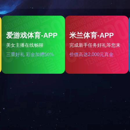
市委书记刘文强带队莅临调研考察安全生产工作
2021：《2021年中国环保行业产业链全景图》(发展现状、产业结构、细分
采油厂设备顺利发货
欢迎枣庄财政股权投资调研组莅临检查指导
山东省科技进步奖-“撬装一体化物理法油田水处理工艺技术及装备”荣获省
共13 页 页次:5/13 页
乐鱼中国官方网站
上一页
4
5
6
(中国)
产品工艺
新闻资讯
成功案例
招贤纳
ghts Reserved. 备案号： 技术支持：