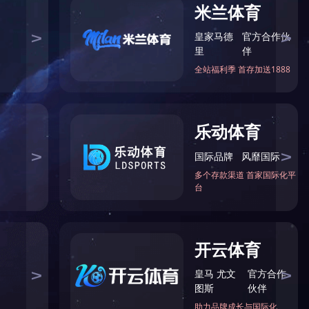
你所在的位置：
乐鱼中国官方网站
>
新闻资讯
2021-12-25
2021-12-25
2021-12-25
2021-12-25
2021-12-25