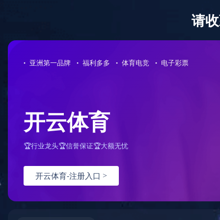
乐鱼中国官方网站