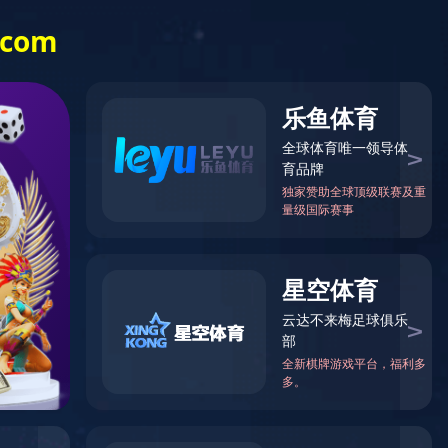
成功案例
招贤纳士
联系我们