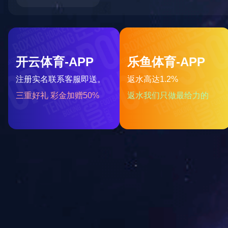
产品中心
采出水溶气气浮+过滤一体化集成
工艺
污泥减量设备