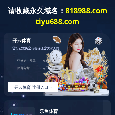
乐鱼中国官方网站
网站乐鱼
方网