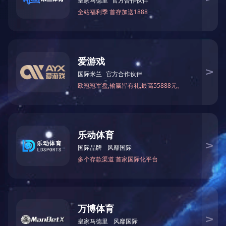
产品中心
采出水溶气气浮+过滤一体化集成
工艺
污泥减量设备