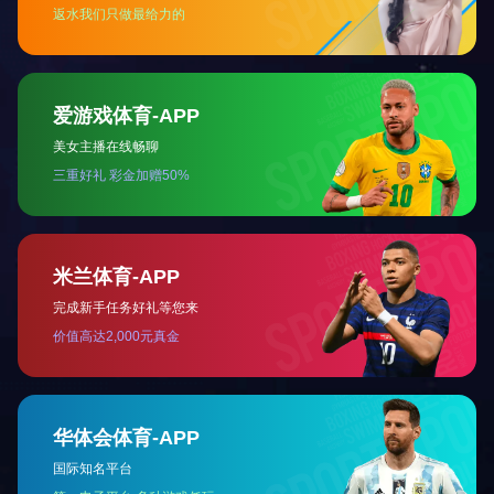
网站乐鱼中国官方网站
乐鱼中国官方网站-乐鱼leyu(中国)
Copyright © 2017 乐鱼中国官方网站-乐鱼leyu(中国) All Rights Reser