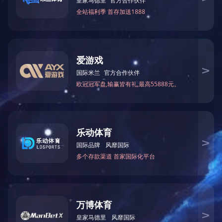
产品中心
采出水溶气气浮+过滤一体化集成
工艺
污泥减量设备