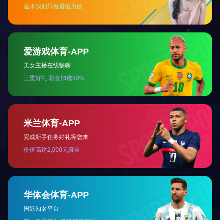
网站乐鱼中国官方网站
乐鱼中国官方网站-乐鱼leyu(中国)
Copyright © 2017 乐鱼中国官方网站-乐鱼leyu(中国) All Rights Reser