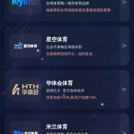
产品中心
产品工艺
物理法采出水处理工艺
作业废水处理工艺
该工艺在来水含油≤10
市政/生活污水处理设备
含油≤60mg/L，悬